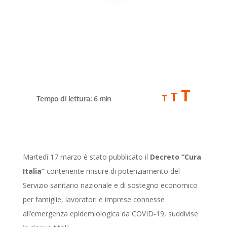
Incr
T
Reset
T
Decrease
T
Tempo di lettura:
6
min
font
font
font
size.
size.
size.
Martedì 17 marzo è stato pubblicato il
Decreto “Cura
Italia”
contenente misure di potenziamento del
Servizio sanitario nazionale e di sostegno economico
per famiglie, lavoratori e imprese connesse
all’emergenza epidemiologica da COVID-19, suddivise