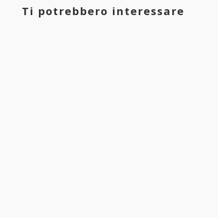
Ti potrebbero interessare
Il prossimo 30 maggio 2023 sono stati convocati dal
governo i sindacati Cgil, Cisl, Uil e Ugl. Diverse le questioni