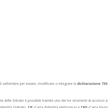
0 settembre per inviare, modificare o integrare la
dichiarazione 730
ie delle Entrate è possibile tramite uno dei tre strumenti di accesso a t
Identità Digitale),
CIE
(Carta d’identità elettronica) e
CNS
(Carta Nazion