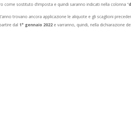
oro come sostituto d’imposta e quindi saranno indicati nella colonna “
d
st’anno trovano ancora applicazione le aliquote e gli scaglioni preceden
partire dal
1° gennaio 2022
e varranno, quindi, nella dichiarazione d