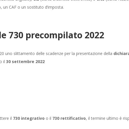
to, un CAF o un sostituto d’imposta.
ale 730 precompilato 2022
20
uno slittamento delle scadenze per la presentazione della
dichiar
 il
30 settembre 2022
ECCO LE DATE PRINCIPALI DEL
CALENDARIO FISCALE 2022
ttere il
730 integrativo
o il
730 rettificativo
, il termine ultimo è ri