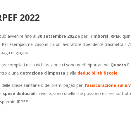
IRPEF 2022
uò avvenire fino al
30 settembre 2022
e per i
rimborsi
IRPEF
, qui
. Per esempio, nel caso in cui un lavoratore dipendente trasmetta il 73
 paga di giugno.
à precompilati nella dichiarazione ci sono quelli riportati nel
Quadro E
ritto a una
detrazione d’imposta
e alla
deducibilità fiscale
.
 delle spese sanitarie o dei premi pagati per
l’assicurazione sulla v
Le
spese deducibili
, invece, sono quelle che possono essere sottratt
isparmio IRPEF.