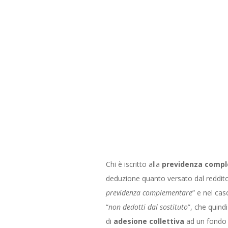
Chi è iscritto alla
previdenza comp
deduzione quanto versato dal reddito d
previdenza complementare
” e nel cas
“
non dedotti dal sostituto
”, che quind
di
adesione collettiva
ad un fondo p