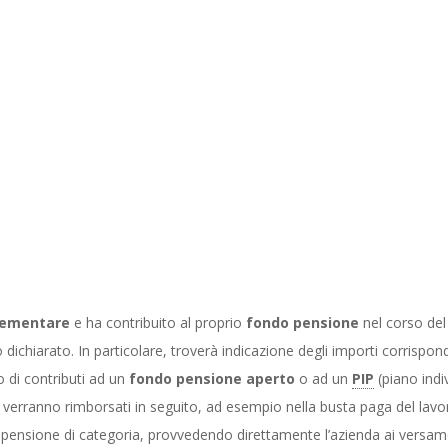
lementare
e ha contribuito al proprio
fondo pensione
nel corso del
ichiarato. In particolare, troverà indicazione degli importi corrisponde
o di contributi ad un
fondo pensione aperto
o ad un
PIP
(piano indi
i verranno rimborsati in seguito, ad esempio nella busta paga del lavo
ensione di categoria, provvedendo direttamente l’azienda ai versamen