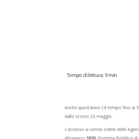
Tempo di lettura:
9
min
Anche quest’anno c’è tempo fino al 3
dallo scorso 23 maggio.
L’accesso ai servizi online delle Agenz
attraverso
SPID
(Sistema Pubblico di 