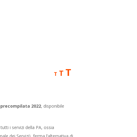
Increase
T
Reset
T
Decrease
T
font
font
font
size.
size.
size.
 precompilata 2022
, disponibile
utti i servizi della PA, ossia
ale dei Servizi), ferma l’alternativa di